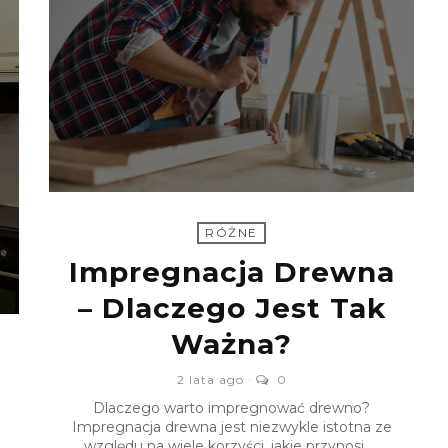
RÓŻNE
Impregnacja Drewna
– Dlaczego Jest Tak
Ważna?
2 lata ago
0
Dlaczego warto impregnować drewno?
Impregnacja drewna jest niezwykle istotna ze
względu na wiele korzyści, jakie przynosi. ...