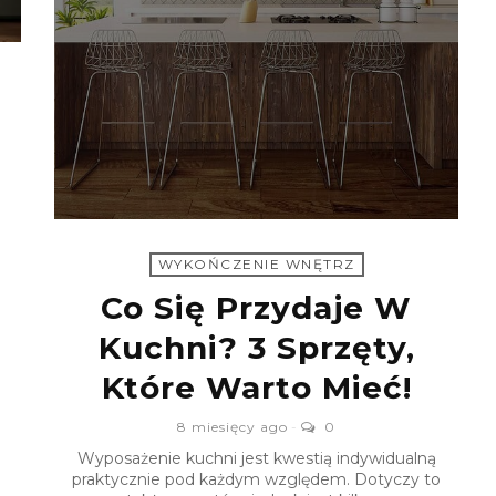
WYKOŃCZENIE WNĘTRZ
Co Się Przydaje W
Kuchni? 3 Sprzęty,
Które Warto Mieć!
8 miesięcy ago
0
Wyposażenie kuchni jest kwestią indywidualną
praktycznie pod każdym względem. Dotyczy to