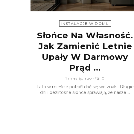
INSTALACJE W DOMU
Słońce Na Własność.
Jak Zamienić Letnie
Upały W Darmowy
Prąd ...
1 miesiąc ago
0
Lato w mieście potrafi dać się we znaki. Długie
dni i bezlitosne słońce sprawiają, że nasze ...