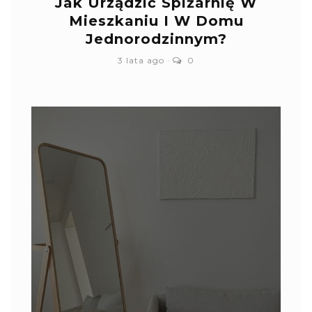
Jak Urządzić Spiżarnię W
Mieszkaniu I W Domu
Jednorodzinnym?
3 lata ago
0