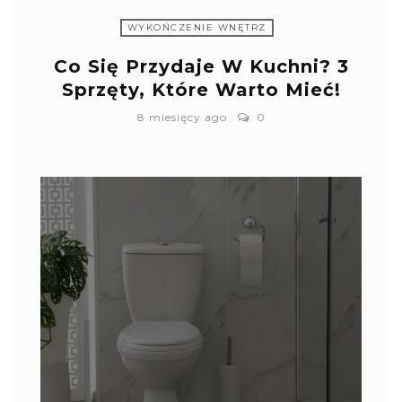
WYKOŃCZENIE WNĘTRZ
Co Się Przydaje W Kuchni? 3
Sprzęty, Które Warto Mieć!
8 miesięcy ago
0