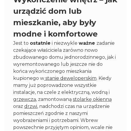
urządzić dom lub
mieszkanie, aby były
modne i komfortowe
Jest to
ostatnie
i niezwykle
ważne
zadanie
czekające właściciela zarówno nowo
zbudowanego domu jednorodzinnego, jak i
wyremontowanego lub jeszcze nie do
końca wykończonego mieszkania
kupionego w
stanie deweloperskim
. Kiedy
mamy już poprowadzone wszystkie
instalacje, na czele z elektryczną, wodną i
grzewczą
, zamontowaną
stolarkę okienną
oraz
drzwi
, nadchodzi czas na urządzenie
pomieszczeń zgodnie z naszymi
wyobrażeniami i potrzebami. Wbrew
powszechnie przyjętym opiniom, wcale nie