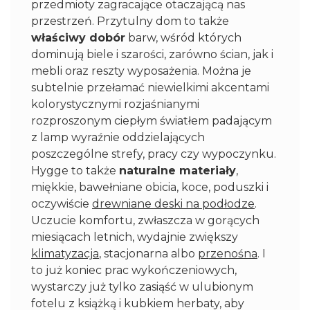
przedmioty zagracające otaczającą nas
przestrzeń. Przytulny dom to także
właściwy dobór
barw, wśród których
dominują biele i szarości, zarówno ścian, jak i
mebli oraz reszty wyposażenia. Można je
subtelnie przełamać niewielkimi akcentami
kolorystycznymi rozjaśnianymi
rozproszonym ciepłym światłem padającym
z lamp wyraźnie oddzielających
poszczególne strefy, pracy czy wypoczynku.
Hygge to także
naturalne materiały
,
miękkie, bawełniane obicia, koce, poduszki i
oczywiście
drewniane deski na podłodze
.
Uczucie komfortu, zwłaszcza w gorących
miesiącach letnich, wydajnie zwiększy
klimatyzacja
, stacjonarna albo
przenośna
. I
to już koniec prac wykończeniowych,
wystarczy już tylko zasiąść w ulubionym
fotelu z książką i kubkiem herbaty, aby