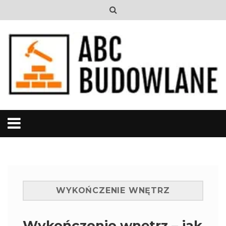
WYKOŃCZENIE WNĘTRZ
Wykończenie wnętrz – jak