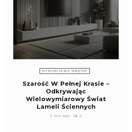
WYKOŃCZENIE WNĘTRZ
Szarość W Pełnej Krasie –
Odkrywając
Wielowymiarowy Świat
Lameli Ściennych
3 lata ago
2