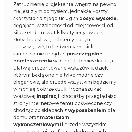
Zatrudnienie projektanta wnętrz na pewno
nie jest złym pomysłem, jednakże koszty
skorzystania z jego usług są
dosyć wysokie
,
sięgające, w zależności od miejscowości, od
kilkuset do nawet kilku tysięcy i więcej
złotych. Jeśli więc chcemy na tym
zaoszczędzić, to będziemy musieli
samodzielnie urządzić
poszczególne
pomieszczenia
w domu lub mieszkaniu, co
ułatwią prezentowane wskazówki, dzięki
którym będą one nie tylko modne czy
eleganckie, ale przede wszystkim będziemy
w nich się dobrze czuli. Można szukać
właściwej
inspiracji
, chociażby przeglądając
strony internetowe temu poświęcone czy
chodząc po sklepach z
wyposażeniem
dla
domu oraz
materiałami
wykończeniowymi
i przede wszystkim
zadając pytania na forach dyskusyjnych.