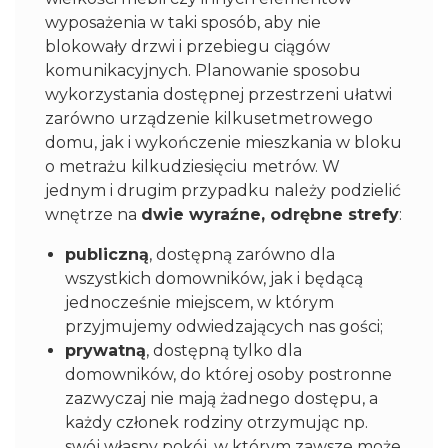
wyposażenia w taki sposób, aby nie
blokowały drzwi i przebiegu ciągów
komunikacyjnych. Planowanie sposobu
wykorzystania dostępnej przestrzeni ułatwi
zarówno urządzenie kilkusetmetrowego
domu, jak i wykończenie mieszkania w bloku
o metrażu kilkudziesięciu metrów. W
jednym i drugim przypadku należy podzielić
wnętrze na
dwie wyraźne, odrębne strefy
:
publiczną
, dostępną zarówno dla
wszystkich domowników, jak i będącą
jednocześnie miejscem, w którym
przyjmujemy odwiedzających nas gości;
prywatną
, dostępną tylko dla
domowników, do której osoby postronne
zazwyczaj nie mają żadnego dostępu, a
każdy członek rodziny otrzymując np.
swój własny pokój, w którym zawsze może