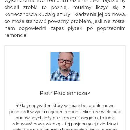
wykańczania lub remontu łazienki. Jeśli będziemy
chcieli zrobić to później, musimy liczyć się z
koniecznością kucia glazury i kładzenia jej od nowa,
co może stanowić poważny problem, jeśli nie został
nam odpowiedni zapas płytek po poprzednim
remoncie.
Piotr Płucienniczak
49 lat, copywriter, który w miarę bezproblemowo
przeszedł w życiu niejeden remont. Mimo że wiele prac
budowlanych leży poza moim zasięgiem, to lubię
zdobywać nową wiedzę z tej pasjonującej dziedziny i
dzielić się nią z innymi. Mam nadzieję, że to, o czym