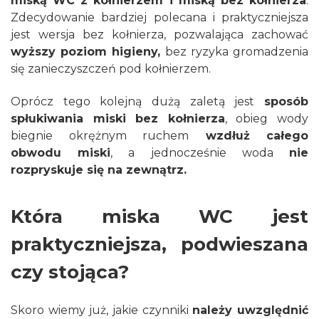
miską WC z kołnierzem i miską bez kołnierza
.
Zdecydowanie bardziej polecana i praktyczniejsza
jest wersja bez kołnierza, pozwalająca zachować
wyższy poziom higieny,
bez ryzyka gromadzenia
się zanieczyszczeń pod kołnierzem.
Oprócz tego kolejną dużą zaletą jest
sposób
spłukiwania miski bez kołnierza
, obieg wody
biegnie okrężnym ruchem
wzdłuż całego
obwodu miski
, a jednocześnie woda
nie
rozpryskuje się na zewnątrz.
Która miska WC jest
praktyczniejsza, podwieszana
czy stojąca?
Skoro wiemy już, jakie czynniki
należy uwzględnić