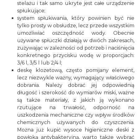
stelażu i tak samo ukryte jest całe urządzenie
spłukujące;
system spłukiwania, który powinien być nie
tylko prosty w obsłudze, lecz przede wszystkim
umożliwiać oszczędność wody. Obecnie
używane spłuczki działają w dwóch zakresach,
zużywając w zależności od potrzeb i naciśnięcia
konkretnego przycisku wodę w proporcjach:
3/6 l, 3/5 l lub 2/4 l;
deskę klozetową, często pomijany element,
lecz niezwykle ważny, wymagający właściwego
dobrania. Należy dobrać jej odpowiednią
długość i szerokość do wymiarów miski, ważne
są także materiały, z jakich ją wykonano
rzutujące na trwałość, odporność na
uszkodzenia mechaniczne czy wpływ środków
chemicznych używanych do czyszczenia.
Można już kupić wysoce higieniczne deski z
powłoką antybakteryjną, warto także wybrać