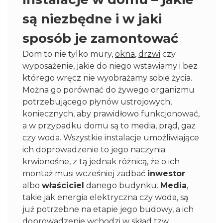
są niezbędne i w jaki
sposób je zamontować
Dom to nie tylko mury,
okna
,
drzwi
czy
wyposażenie, jakie do niego wstawiamy i bez
którego wręcz nie wyobrażamy sobie życia.
Można go porównać do żywego organizmu
potrzebującego płynów ustrojowych,
koniecznych, aby prawidłowo funkcjonować,
a w przypadku domu są to media, prąd, gaz
czy woda. Wszystkie instalacje umożliwiające
ich doprowadzenie to jego naczynia
krwionośne, z tą jednak różnicą, że o ich
montaż musi wcześniej zadbać
inwestor
albo
właściciel
danego budynku.
Media
,
takie jak energia elektryczna czy woda, są
już potrzebne na etapie jego budowy, a ich
doprowadzenie wchodzi w skład tzw.