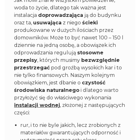
Jak mówi znane wszystkim powiedzenie,
woda to życie, dlatego tak ważna jest
instalacja
doprowadzająca
ją do budynku
oraz ta,
usuwająca
z niego
ścieki
produkowane w dużych ilościach przez
domowników. Może to być nawet 100 – 150 l
dziennie na jedną osobę, a obowiązek ich
odprowadzania regulują
stosowne
przepisy
, których musimy
bezwzględnie
przestrzegać
pod groźbą wysokich kar i to
nie tylko finansowych. Naszym kolejnym
obowiązkiem, jest dbanie o
czystość
środowiska naturalnego
i dlatego warto
przyłożyć się do właściwego wykonania
instalacji wodnej
, złożonej z następujących
części:
rur, i to nie byle jakich, lecz zrobionych z
materiałów gwarantujących odporność i