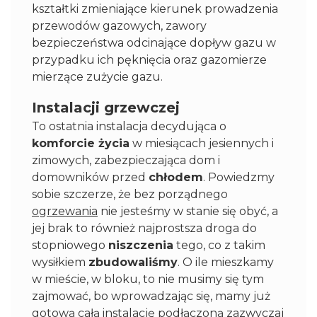
kształtki zmieniające kierunek prowadzenia
przewodów gazowych, zawory
bezpieczeństwa odcinające dopływ gazu w
przypadku ich pęknięcia oraz gazomierze
mierzące zużycie gazu.
Instalacji grzewczej
To ostatnia instalacja decydująca o
komforcie życia
w miesiącach jesiennych i
zimowych, zabezpieczająca dom i
domowników przed
chłodem
. Powiedzmy
sobie szczerze, że bez porządnego
ogrzewania
nie jesteśmy w stanie się obyć, a
jej brak to również najprostsza droga do
stopniowego
niszczenia
tego, co z takim
wysiłkiem
zbudowaliśmy
. O ile mieszkamy
w mieście, w bloku, to nie musimy się tym
zajmować, bo wprowadzając się, mamy już
gotową całą instalację podłączoną zazwyczaj