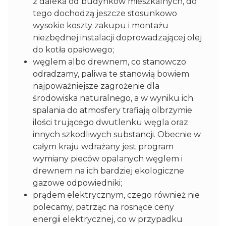
z daleka od budynków mieszkalnych, do
tego dochodzą jeszcze stosunkowo
wysokie koszty zakupu i montażu
niezbędnej instalacji doprowadzającej olej
do kotła opałowego;
węglem albo drewnem, co stanowczo
odradzamy, paliwa te stanowią bowiem
najpoważniejsze zagrożenie dla
środowiska naturalnego, a w wyniku ich
spalania do atmosfery trafiają olbrzymie
ilości trującego dwutlenku węgla oraz
innych szkodliwych substancji. Obecnie w
całym kraju wdrażany jest program
wymiany pieców opalanych węglem i
drewnem na ich bardziej ekologiczne
gazowe odpowiedniki;
prądem elektrycznym, czego również nie
polecamy, patrząc na rosnące ceny
energii elektrycznej, co w przypadku