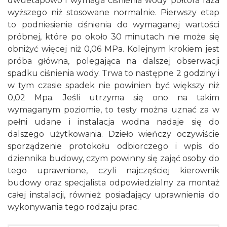
dwuetapowo i wymaga ciśnienia wody półtora raza
wyższego niż stosowane normalnie. Pierwszy etap
to podniesienie ciśnienia do wymaganej wartości
próbnej, które po około 30 minutach nie może się
obniżyć więcej niż 0,06 MPa. Kolejnym krokiem jest
próba główna, polegająca na dalszej obserwacji
spadku ciśnienia wody. Trwa to następne 2 godziny i
w tym czasie spadek nie powinien być większy niż
0,02 Mpa. Jeśli utrzyma się ono na takim
wymaganym poziomie, to testy można uznać za w
pełni udane i instalacja wodna nadaje się do
dalszego użytkowania. Dzieło wieńczy oczywiście
sporządzenie protokołu odbiorczego i wpis do
dziennika budowy, czym powinny się zająć osoby do
tego uprawnione, czyli najczęściej kierownik
budowy oraz specjalista odpowiedzialny za montaż
całej instalacji, również posiadający uprawnienia do
wykonywania tego rodzaju prac.