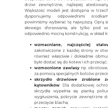
drzwi zewnętrzne, najlepiej atestowa
Większość modeli jest dostępna w trzech 
dysponujemy odpowiednimi środkam
powinniśmy wybierać tę najwyższą. Oprą si
siłowego sforsowania, ale tylko pod 
odpowiednio mocną konstrukcję, w skład k
wzmacniane, najczęściej stalo
zakotwiczone z każdej strony w otw
również właściwie i dokładnie obmu
było dostać się do kotew i ich przeciąć;
wzmocnione zawiasy
np. obrotowe
za pomocą specjalnych bolców przec
skrzydło drzwiowe zrobione z
kątowników
. Dla dodatkowej ochro
skrzydła wypełnia się pianką poli
wygłuszenia, pokrycie zewnętrzne s
przecięcie blacha;