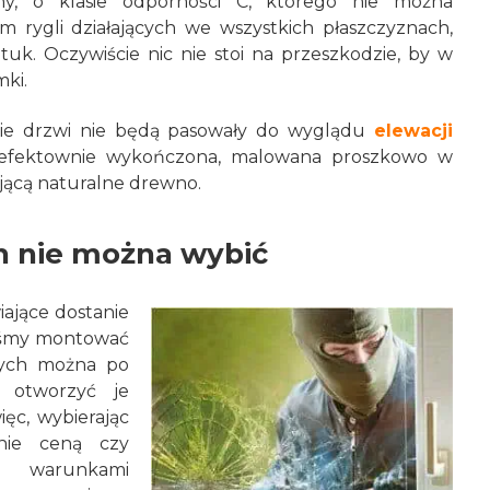
lny, o klasie odporności C, którego nie można
m rygli działających we wszystkich płaszczyznach,
ztuk. Oczywiście nic nie stoi na przeszkodzie, by w
ki.
kie drzwi nie będą pasowały do wyglądu
elewacji
st efektownie wykończona, malowana proszkowo w
ującą naturalne drewno.
h nie można wybić
iające dostanie
niśmy montować
rych można po
 otworzyć je
ęc, wybierając
nie ceną czy
 warunkami