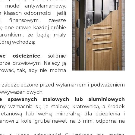
ny model antywłamaniowy.
klasach odporności i jeśli
i finansowymi, zawsze
ę one prawie każdej próbie
warunkiem, że będą miały
tórej wchodzą:
we ościeżnice
, solidnie
orze drzwiowym. Należy ją
rować, tak, aby nie można
, zabezpieczone przed wyłamaniem i podważeniem
iwwyważeniowych;
e spawanych stalowych lub aluminiowych
ny wzmacnia się je stalową kratownicą, a środek
uretanową lub wełną mineralną dla ocieplenia i
tanowi z kolei gruba nawet na 3 mm, odporna na