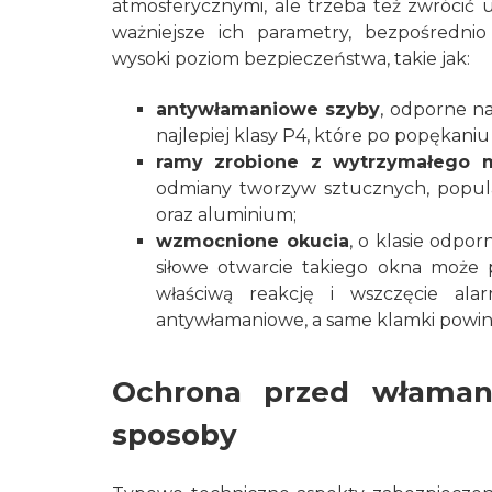
atmosferycznymi, ale trzeba też zwrócić 
ważniejsze ich parametry, bezpośrednio
wysoki poziom bezpieczeństwa, takie jak:
antywłamaniowe szyby
, odporne n
najlepiej klasy P4, które po popękaniu
ramy zrobione z wytrzymałego m
odmiany tworzyw sztucznych, popula
oraz aluminium;
wzmocnione okucia
, o klasie odpor
siłowe otwarcie takiego okna może 
właściwą reakcję i wszczęcie al
antywłamaniowe, a same klamki powi
Ochrona przed włama
sposoby