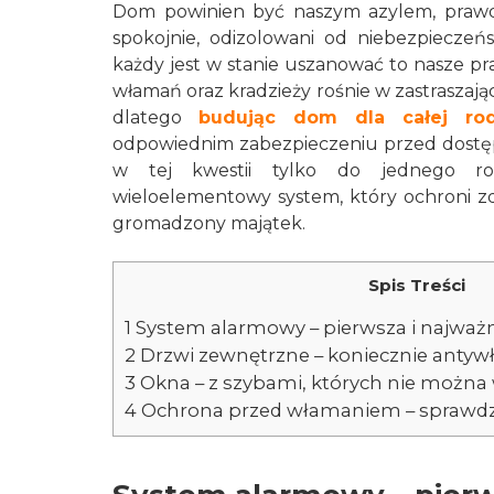
Dom powinien być naszym azylem, prawdz
spokojnie, odizolowani od niebezpieczeńs
każdy jest w stanie uszanować to nasze praw
włamań oraz kradzieży rośnie w zastraszający
dlatego
budując dom dla całej rod
odpowiednim zabezpieczeniu przed dostęp
w tej kwestii tylko do jednego roz
wieloelementowy system, który ochroni z
gromadzony majątek.
Spis Treści
1
System alarmowy – pierwsza i najważni
2
Drzwi zewnętrzne – koniecznie anty
3
Okna – z szybami, których nie można
4
Ochrona przed włamaniem – spraw