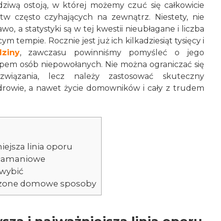
iwą ostoją, w której możemy czuć się całkowicie
tw często czyhających na zewnątrz. Niestety, nie
o, a statystyki są w tej kwestii nieubłagane i liczba
m tempie. Rocznie jest już ich kilkadziesiąt tysięcy i
ziny
, zawczasu powinniśmy pomyśleć o jego
em osób niepowołanych. Nie można ograniczać się
wiązania, lecz należy zastosować skuteczny
drowie, a nawet życie domowników i cały z trudem
ejsza linia oporu
włamaniowe
 wybić
dzone domowe sposoby