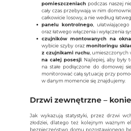
pomieszczeniach
podczas naszej ni
cały czas przebywają w nim domownicy
całkowicie losowy, a nie według łatw
panelu kontrolnego
, ułatwiająceg
oraz łatwego włączenia i wyłączenia
czujników montowanych na okna
wybicie szyby oraz
monitoringu skła
z czujnikami ruchu
, umieszczonych 
na całej posesji
. Najlepiej, aby były
na stałe podłączone do domowej sie
monitorować całą sytuację przy pomoc
w danym momencie się znajdujemy.
Drzwi zewnętrzne – kon
Jak wykazują statystyki, przez drzwi 
złodziei, dlatego też kolejnym ważnym
bezpieczeństwo domu pozostawionego bez 