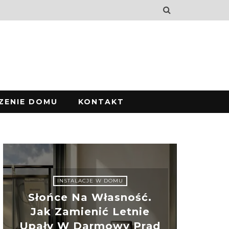
ZENIE DOMU
KONTAKT
INSTALACJE W DOMU
Słońce Na Własność.
Jak Zamienić Letnie
Upały W Darmowy Prąd