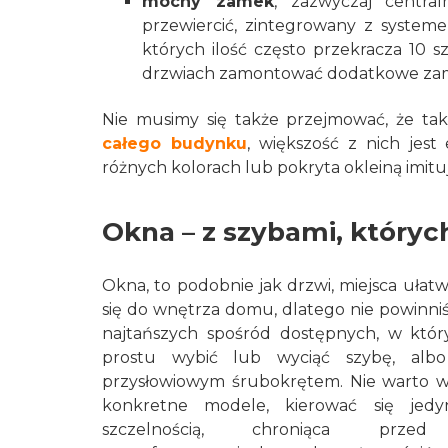
mocny zamek
, zazwyczaj centra
przewiercić, zintegrowany z systeme
których ilość często przekracza 10 s
drzwiach zamontować dodatkowe zam
Nie musimy się także przejmować, że ta
całego budynku
, większość z nich je
różnych kolorach lub pokryta okleiną imit
Okna – z szybami, któryc
Okna, to podobnie jak drzwi, miejsca ułatw
się do wnętrza domu, dlatego nie powin
najtańszych spośród dostępnych, w któ
prostu wybić lub wyciąć szybę, albo
przysłowiowym śrubokrętem. Nie warto wi
konkretne modele, kierować się jedy
szczelnością, chroniąca przed