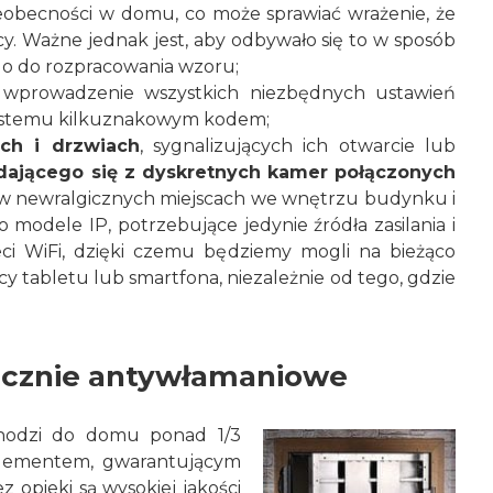
eobecności w domu, co może sprawiać wrażenie, że
. Ważne jednak jest, aby odbywało się to w sposób
ego do rozpracowania wzoru;
o wprowadzenie wszystkich niezbędnych ustawień
 systemu kilkuznakowym kodem;
ch i drzwiach
, sygnalizujących ich otwarcie lub
dającego się z dyskretnych kamer połączonych
w newralgicznych miejscach we wnętrzu budynku i
 to modele IP, potrzebujące jedynie źródła zasilania i
ci WiFi, dzięki czemu będziemy mogli na bieżąco
y tabletu lub smartfona, niezależnie od tego, gdzie
iecznie antywłamaniowe
wchodzi do domu ponad 1/3
 elementem, gwarantującym
opieki są wysokiej jakości