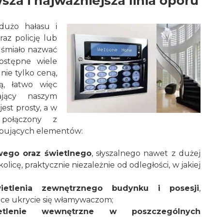
za i najważniejsza linia oporu
dużo hałasu i
raz policję lub
a śmiało nazwać
ostępne wiele
nie tylko ceną,
ą, łatwo więc
jący naszym
st prosty, a w
połączony z
tępujących elementów:
wego oraz świetlnego
, słyszalnego nawet z dużej
licę, praktycznie niezależnie od odległości, w jakiej
ietlenia zewnętrznego budynku i posesji
,
jące ukrycie się włamywaczom;
ietlenie wewnętrzne w poszczególnych