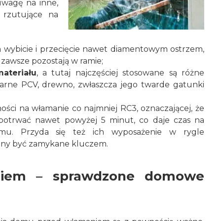
uwagę na inne,
 rzutujące na
a wybicie i przecięcie nawet diamentowym ostrzem,
 zawsze pozostają w ramie;
ateriału
, a tutaj najczęściej stosowane są różne
rne PCV, drewno, zwłaszcza jego twarde gatunki
ności na włamanie co najmniej RC3, oznaczającej, że
potrwać nawet powyżej 5 minut, co daje czas na
armu. Przyda się też ich wyposażenie w rygle
nny być zamykane kluczem.
niem – sprawdzone domowe