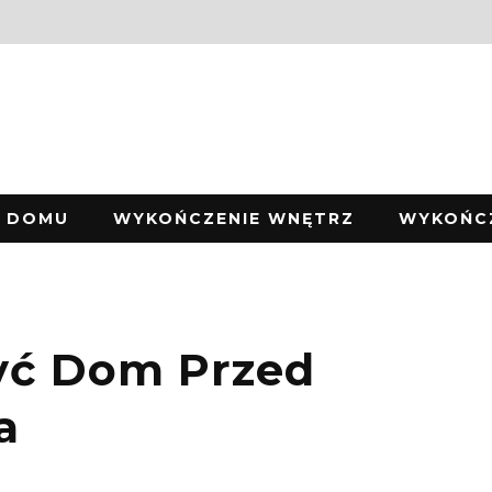
W DOMU
WYKOŃCZENIE WNĘTRZ
WYKOŃC
yć Dom Przed
a