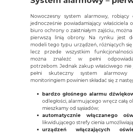
System alarmowy – pierws
Nowoczesny system alarmowy, robiący 
jednocześnie powiadamiający właściciela o
biuro ochrony o zaistniałym zajściu, możn
pierwszą linią obrony. Na rynku jest d
modeli tego typu urządzeń, różniących się 
lecz przede wszystkim funkcjonalności
można znaleźć w pełni odpowiada
potrzebom. Jednak zakup właściwego nie je
pełni skuteczny system alarmowy 
monitoringiem powinien składać się z nas
bardzo głośnego alarmu dźwięko
odległości, alarmującego wręcz całą oko
mieszkamy od sąsiadów;
automatycznie włączanego ośw
likwidującego strefy cienia umożliwia
urządzeń włączających
ośw