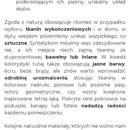
podkreślającym ich piękny, unikalny układ
słojów.
Zgoda z naturą obowiązuje również w przypadku
wyboru
tkanin wykończeniowych
i w domu w
stylu wiejskim powinniśmy unikać wszystkiego, co
sztuczne
. Syntetykom mówimy więc zdecydowane
nie, a ich miejsce niech zajmą tkaniny ze
stuprocentowej
bawełny lub lniane
. W kwestii
kolorystyki tutaj także obowiązują
jasne barwy
,
écru, beże, brązy, ale znów warto wprowadzić
odrobinę urozmaicenia
, stosując tkaniny w
kolorowe nadruki, pionowe lub poziome pasy,
wzory geometryczne, czy wzory kwiatowe
inspirowane letnią łąką. Pokryte nimi pokrowce na
poduszki, kanapy lub fotele
nadadzą radości
każdemu pomieszczeniu.
Kolejne naturalne materiały, których nie wolno nam