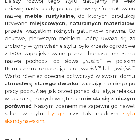
Dalszy rozwój tego stylu datujemy na wiek
dziewiętnasty, kiedy po raz pierwszy sformułowano
nazwę
meble rustykalne
, do których produkcji
używano
miejscowych, naturalnych materiałów
,
przede wszystkim różnych gatunków drewna. Co
ciekawe, pierwszym meblem, który uważa się za
zrobiony w tym właśnie stylu, było krzesło ogrodowe
z 1903, zaprojektowane przez Thomasa Lee. Sama
nazwa pochodzi od słowa
„rustic”
, w polskim
tłumaczeniu oznaczającego
„swojski”
lub
„wiejski”
.
Warto również obecnie odtworzyć w swoim domu
atmosferę starego dworku
, wracając do niego po
pracy poczuć się, jak przed ponad stu laty, a relaksu
w tak urządzonych wnętrzach
nie da się z niczym
porównać
. Naszym zdaniem nie zapewni go nawet
salon w stylu
hygge
, czy tak modnym
stylu
skandynawskim
.