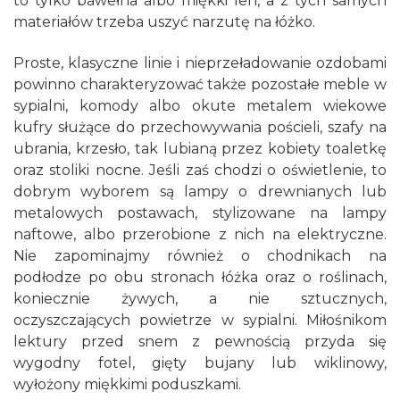
to tylko bawełna albo miękki len, a z tych samych
materiałów trzeba uszyć narzutę na łóżko.
Proste, klasyczne linie i nieprzeładowanie ozdobami
powinno charakteryzować także pozostałe meble w
sypialni, komody albo okute metalem wiekowe
kufry służące do przechowywania pościeli, szafy na
ubrania, krzesło, tak lubianą przez kobiety toaletkę
oraz stoliki nocne. Jeśli zaś chodzi o oświetlenie, to
dobrym wyborem są lampy o drewnianych lub
metalowych postawach, stylizowane na lampy
naftowe, albo przerobione z nich na elektryczne.
Nie zapominajmy również o chodnikach na
podłodze po obu stronach łóżka oraz o roślinach,
koniecznie żywych, a nie sztucznych,
oczyszczających powietrze w sypialni. Miłośnikom
lektury przed snem z pewnością przyda się
wygodny fotel, gięty bujany lub wiklinowy,
wyłożony miękkimi poduszkami.