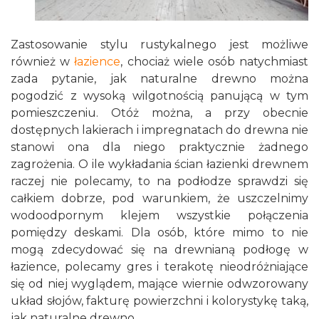
Zastosowanie stylu rustykalnego jest możliwe
również w
łazience
, chociaż wiele osób natychmiast
zada pytanie, jak naturalne drewno można
pogodzić z wysoką wilgotnością panującą w tym
pomieszczeniu. Otóż można, a przy obecnie
dostępnych lakierach i impregnatach do drewna nie
stanowi ona dla niego praktycznie żadnego
zagrożenia. O ile wykładania ścian łazienki drewnem
raczej nie polecamy, to na podłodze sprawdzi się
całkiem dobrze, pod warunkiem, że uszczelnimy
wodoodpornym klejem wszystkie połączenia
pomiędzy deskami. Dla osób, które mimo to nie
mogą zdecydować się na drewnianą podłogę w
łazience, polecamy gres i terakotę nieodróżniające
się od niej wyglądem, mające wiernie odwzorowany
układ słojów, fakturę powierzchni i kolorystykę taką,
jak naturalne drewno.