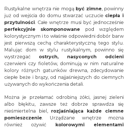
Rustykalne wnętrza nie mogą
być zimne
, powinny
już od wejścia do domu stwarzać uczucie
ciepła i
przytulności
. Całe wnętrze musi być jednocześnie
perfekcyjnie skomponowane
pod względem
kolorystycznym i to właśnie odpowiedni dobór barw
jest pierwszą cechą charakterystyczną tego stylu.
Malując dom w stylu rustykalnym, powinno się
wystrzegać
ostrych, nasyconych odcieni
czerwieni czy fioletów, dominują w nim naturalne
kolory różnych gatunków drewna, zdecydowanie
ciepłe beże i brązy, od najjaśniejszych do ciemnych
używanych do wykończenia detali.
Można je przełamać odrobiną żółci, jasnej zieleni
albo błękitu, zawsze też dobrze sprawdza się
nieśmiertelna biel,
rozjaśniająca każde ciemne
pomieszczenie
. Urządzane wnętrze można
również ożywić
kolorowymi elementami