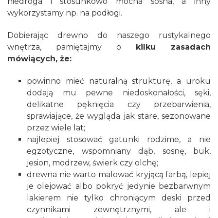
niedroga i stosunkowo mocna sosna, a inny
wykorzystamy np. na podłogi.
Dobierając drewno do naszego rustykalnego
wnętrza, pamiętajmy o
kilku zasadach
mówiących, że:
powinno mieć naturalną strukturę, a uroku
dodają mu pewne niedoskonałości, sęki,
delikatne pęknięcia czy przebarwienia,
sprawiające, że wygląda jak stare, sezonowane
przez wiele lat;
najlepiej stosować gatunki rodzime, a nie
egzotyczne, wspomniany dąb, sosnę, buk,
jesion, modrzew, świerk czy olchę;
drewna nie warto malować kryjącą farbą, lepiej
je olejować albo pokryć jedynie bezbarwnym
lakierem nie tylko chroniącym deski przed
czynnikami zewnętrznymi, ale i