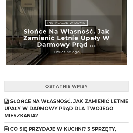
INSTALACJE W DOMU
Słońce Na Własność. Jak
Zamienić Letnie Upały W
Darmowy Prąd ...
1 miesiąc ago
OSTATNIE WPISY
SŁOŃCE NA WŁASNOŚĆ. JAK ZAMIENIĆ LETNIE
UPAŁY W DARMOWY PRĄD DLA TWOJEGO
MIESZKANIA?
CO SIĘ PRZYDAJE W KUCHNI? 3 SPRZĘTY,