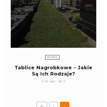
RÓŻNE
Tablice Nagrobkowe – Jakie
Są Ich Rodzaje?
5 lat ago
0
1
2