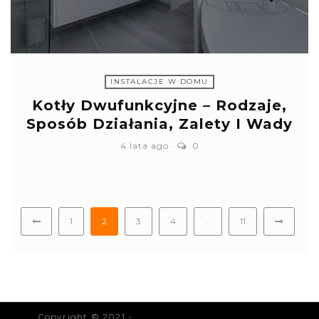
INSTALACJE W DOMU
Kotły Dwufunkcyjne – Rodzaje,
Sposób Działania, Zalety I Wady
4 lata ago
0
1
2
3
4
…
11
Copyright © 2021 -