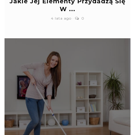
Jakie Jej Elementy Przydadzą Się
W ...
4 lata ago
0