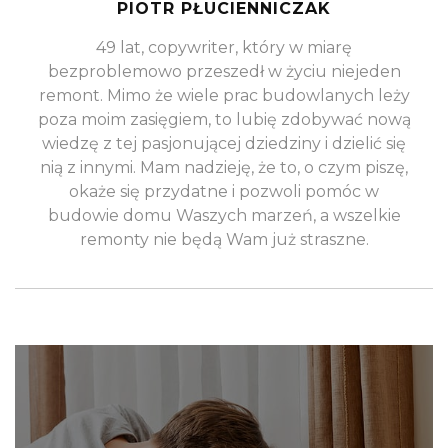
PIOTR PŁUCIENNICZAK
49 lat, copywriter, który w miarę
bezproblemowo przeszedł w życiu niejeden
remont. Mimo że wiele prac budowlanych leży
poza moim zasięgiem, to lubię zdobywać nową
wiedzę z tej pasjonującej dziedziny i dzielić się
nią z innymi. Mam nadzieję, że to, o czym piszę,
okaże się przydatne i pozwoli pomóc w
budowie domu Waszych marzeń, a wszelkie
remonty nie będą Wam już straszne.