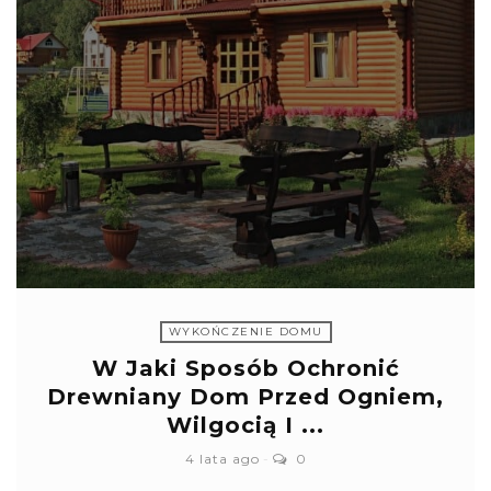
WYKOŃCZENIE DOMU
W Jaki Sposób Ochronić
Drewniany Dom Przed Ogniem,
Wilgocią I ...
4 lata ago
0