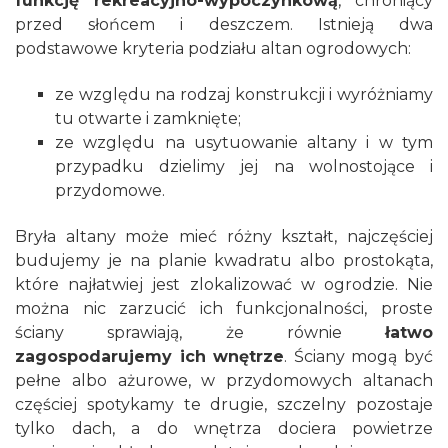
funkcję rekreacyjno-wypoczynkową
, chroniący
przed słońcem i deszczem. Istnieją dwa
podstawowe kryteria podziału altan ogrodowych:
ze względu na rodzaj konstrukcji i wyróżniamy
tu otwarte i zamknięte;
ze względu na usytuowanie altany i w tym
przypadku dzielimy jej na wolnostojące i
przydomowe.
Bryła altany może mieć różny kształt, najczęściej
budujemy je na planie kwadratu albo prostokąta,
które najłatwiej jest zlokalizować w ogrodzie. Nie
można nic zarzucić ich funkcjonalności, proste
ściany sprawiają, że równie
łatwo
zagospodarujemy ich wnętrze
. Ściany mogą być
pełne albo ażurowe, w przydomowych altanach
częściej spotykamy te drugie, szczelny pozostaje
tylko dach, a do wnętrza dociera powietrze