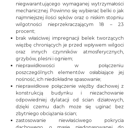
niegwarantującego wymaganej wytrzymałości
mechanicznej. Powinno się wybierać belki o jak
najmniejszej ilości sęków oraz o niskim stopniu
wilgotności nieprzekraczającym 18 – 23
procent;
brak właściwej impregnacji belek tworzących
więźbę chroniących je przed wpływem wilgoci
oraz innych czynników atmosferycznych,
grzybów, pleśni i ogniem;
nieprawidłowości w połączeniu
poszczególnych elementów osłabiające jej
nośność, ich niedokładne spasowanie;
nieprawidłowe połączenie więźby dachowej z
konstrukcją budynku i niezachowanie
odpowiedniej dylatacji od ścian działowych,
dzięki czemu dach może się uginać bez
zbytniego obciążania ścian;
zastosowanie niewłaściwego
pokrycia
dachowego
, o masie niedopasowanej do