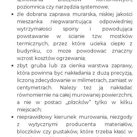
poziomnica czy narzędzia systemowe;
źle dobrana zaprawa murarska, niskiej jakości
mieszanka niegwarantująca odpowiedniej
wytrzymałości spoiny i powodująca
powstawanie w ścianie tzw. mostków
termicznych, przez które ucieka ciepło z
budynku, co może powodować znaczny
wzrost kosztów
ogrzewania
;
zbyt gruba lub za cienka warstwa zaprawy,
która powinna być nakładania z dużą precyzją,
liczoną zdecydowanie w milimetrach, zamiast w
centymetrach. Należy też ją nakładać
równomiernie na całej murowanej powierzchni,
a nie w postaci
„placków”
tylko w kilku
miejscach;
nieprawidłowy kierunek murowania, niezgody
z wytycznymi producenta materiałów,
bloczków czy pustaków, które trzeba kłaść w