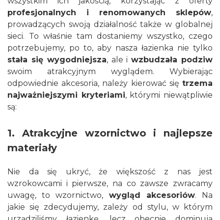
wszystkim ich jakością, korzystając z oferty
profesjonalnych i renomowanych sklepów
,
prowadzących swoją działalność także w globalnej
sieci. To właśnie tam dostaniemy wszystko, czego
potrzebujemy, po to, aby nasza łazienka nie tylko
stała się wygodniejsza
, ale i
wzbudzała podziw
swoim atrakcyjnym wyglądem. Wybierając
odpowiednie akcesoria, należy kierować się
trzema
najważniejszymi kryteriami
, którymi niewątpliwie
są:
1. Atrakcyjne wzornictwo i najlepsze
materiały
Nie da się ukryć, że większość z nas jest
wzrokowcami i pierwsze, na co zawsze zwracamy
uwagę, to wzornictwo,
wygląd akcesoriów
. Na
jakie się zdecydujemy, zależy od stylu, w którym
urządziliśmy łazienkę, lecz obecnie dominują