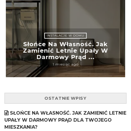
INSTALACJE W DOMU
Słońce Na Własność. Jak
Zamienić Letnie Upały W
Darmowy Prąd ...
1 miesiąc ago
OSTATNIE WPISY
SŁOŃCE NA WŁASNOŚĆ. JAK ZAMIENIĆ LETNIE
UPAŁY W DARMOWY PRĄD DLA TWOJEGO
MIESZKANIA?