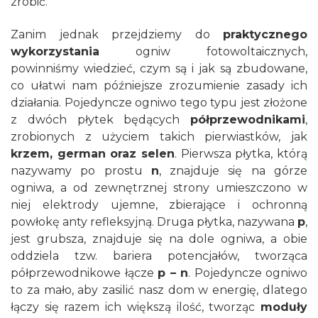
zrobić.
Zanim jednak przejdziemy do
praktycznego
wykorzystania
ogniw fotowoltaicznych,
powinniśmy wiedzieć, czym są i jak są zbudowane,
co ułatwi nam późniejsze zrozumienie zasady ich
działania. Pojedyncze ogniwo tego typu jest złożone
z dwóch płytek będących
półprzewodnikami
,
zrobionych z użyciem takich pierwiastków, jak
krzem, german oraz selen
. Pierwsza płytka, którą
nazywamy po prostu
n
, znajduje się na górze
ogniwa, a od zewnętrznej strony umieszczono w
niej elektrody ujemne, zbierające i ochronną
powłokę anty refleksyjną. Druga płytka, nazywana
p
,
jest grubsza, znajduje się na dole ogniwa, a obie
oddziela tzw. bariera potencjałów, tworząca
półprzewodnikowe łącze
p – n
. Pojedyncze ogniwo
to za mało, aby zasilić nasz dom w energię, dlatego
łączy się razem ich większą ilość, tworząc
moduły