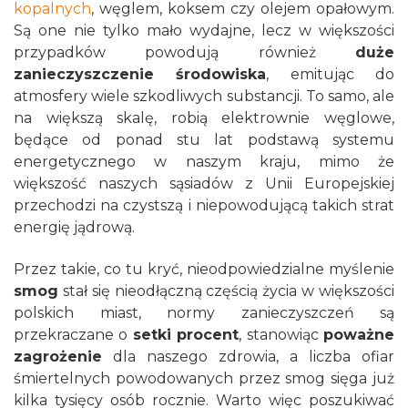
kopalnych
, węglem, koksem czy olejem opałowym.
Są one nie tylko mało wydajne, lecz w większości
przypadków powodują również
duże
zanieczyszczenie środowiska
, emitując do
atmosfery wiele szkodliwych substancji. To samo, ale
na większą skalę, robią elektrownie węglowe,
będące od ponad stu lat podstawą systemu
energetycznego w naszym kraju, mimo że
większość naszych sąsiadów z Unii Europejskiej
przechodzi na czystszą i niepowodującą takich strat
energię jądrową.
Przez takie, co tu kryć, nieodpowiedzialne myślenie
smog
stał się nieodłączną częścią życia w większości
polskich miast, normy zanieczyszczeń są
przekraczane o
setki procent
, stanowiąc
poważne
zagrożenie
dla naszego zdrowia, a liczba ofiar
śmiertelnych powodowanych przez smog sięga już
kilka tysięcy osób rocznie. Warto więc poszukiwać