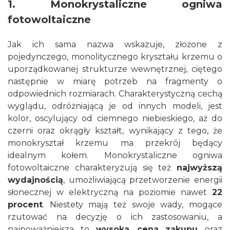
1. Monokrystaliczne ogniwa
fotowoltaiczne
Jak ich sama nazwa wskazuje, złożone z
pojedynczego, monolitycznego kryształu krzemu o
uporządkowanej strukturze wewnętrznej, ciętego
następnie w miarę potrzeb na fragmenty o
odpowiednich rozmiarach. Charakterystyczną cechą
wyglądu, odróżniającą je od innych modeli, jest
kolor, oscylujący od ciemnego niebieskiego, aż do
czerni oraz okrągły kształt, wynikający z tego, że
monokryształ krzemu ma przekrój będący
idealnym kołem. Monokrystaliczne ogniwa
fotowoltaiczne charakteryzują się też
najwyższą
wydajnością
, umożliwiającą przetworzenie energii
słonecznej w elektryczną na poziomie nawet
22
procent
. Niestety mają też swoje wady, mogące
rzutować na decyzję o ich zastosowaniu, a
najpoważniejsza to
wysoka cena
zakupu
oraz