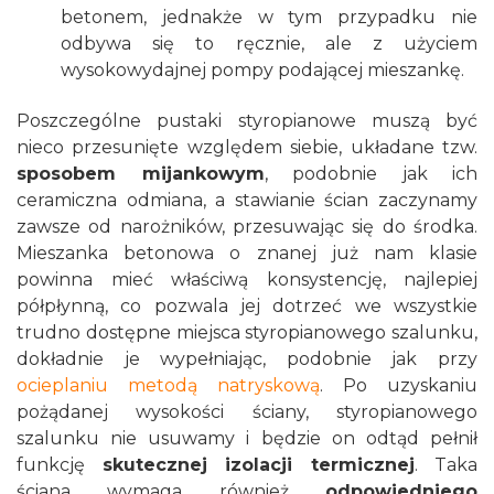
betonem, jednakże w tym przypadku nie
odbywa się to ręcznie, ale z użyciem
wysokowydajnej pompy podającej mieszankę.
Poszczególne pustaki styropianowe muszą być
nieco przesunięte względem siebie, układane tzw.
sposobem mijankowym
, podobnie jak ich
ceramiczna odmiana, a stawianie ścian zaczynamy
zawsze od narożników, przesuwając się do środka.
Mieszanka betonowa o znanej już nam klasie
powinna mieć właściwą konsystencję, najlepiej
półpłynną, co pozwala jej dotrzeć we wszystkie
trudno dostępne miejsca styropianowego szalunku,
dokładnie je wypełniając, podobnie jak przy
ocieplaniu metodą natryskową
. Po uzyskaniu
pożądanej wysokości ściany, styropianowego
szalunku nie usuwamy i będzie on odtąd pełnił
funkcję
skutecznej izolacji termicznej
. Taka
ściana wymaga również
odpowiedniego