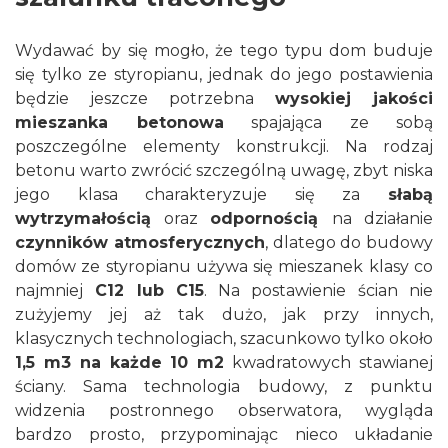
Wydawać by się mogło, że tego typu dom buduje
się tylko ze styropianu, jednak do jego postawienia
będzie jeszcze potrzebna
wysokiej jakości
mieszanka betonowa
spajająca ze sobą
poszczególne elementy konstrukcji. Na rodzaj
betonu warto zwrócić szczególną uwagę, zbyt niska
jego klasa charakteryzuje się za
słabą
wytrzymałością
oraz
odpornością
na działanie
czynników atmosferycznych
, dlatego do budowy
domów ze styropianu używa się mieszanek klasy co
najmniej
C12 lub C15
. Na postawienie ścian nie
zużyjemy jej aż tak dużo, jak przy innych,
klasycznych technologiach, szacunkowo tylko około
1,5 m3 na każde 10 m2
kwadratowych stawianej
ściany. Sama technologia budowy, z punktu
widzenia postronnego obserwatora, wygląda
bardzo prosto, przypominając nieco układanie