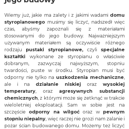
Wiemy już, jakie ma zalety i z jakimi wadami
domu
styropianowego
musimy się liczyć, nadszedł więc
czas, abyśmy zapoznali się z materiałami
stosowanymi do jego budowy. Najważniejszym
używanym materiałem są oczywiście różnego
rodzaju
pustaki styropianowe,
czyli
specjalne
kształtki
wykonane ze styropianu o właściwie
dobranym, zazwyczaj najwyższym, stopniu
twardości, puste w środku. Styropian musi być
odporny nie tylko na
uszkodzenia mechaniczne
,
ale i na
działanie niskiej
oraz
wysokiej
temperatury
, oraz
agresywnych substancji
chemicznych
, z którymi może się zetknąć w trakcie
wieloletniej eksploatacji. Sam w sobie jest na
szczęście
odporny na wilgoć
oraz w
pewnym
stopniu
niepalny
, więc raczej nie grozi nam zalanie i
pożar ścian budowanego domu. Możemy też liczyć