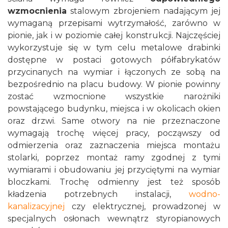
wzmocnienia
stalowym zbrojeniem nadającym jej
wymaganą przepisami wytrzymałość, zarówno w
pionie, jak i w poziomie całej konstrukcji. Najczęściej
wykorzystuje się w tym celu metalowe drabinki
dostępne w postaci gotowych półfabrykatów
przycinanych na wymiar i łączonych ze sobą na
bezpośrednio na placu budowy. W pionie powinny
zostać wzmocnione wszystkie narożniki
powstającego budynku, miejsca i w okolicach okien
oraz drzwi. Same otwory na nie przeznaczone
wymagają trochę więcej pracy, począwszy od
odmierzenia oraz zaznaczenia miejsca montażu
stolarki, poprzez montaż ramy zgodnej z tymi
wymiarami i obudowaniu jej przyciętymi na wymiar
bloczkami. Trochę odmienny jest też sposób
kładzenia potrzebnych instalacji,
wodno-
kanalizacyjnej
czy elektrycznej, prowadzonej w
specjalnych osłonach wewnątrz styropianowych