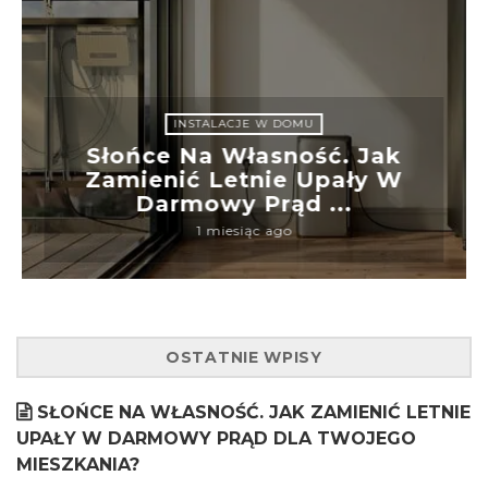
INSTALACJE W DOMU
Słońce Na Własność. Jak
Zamienić Letnie Upały W
Darmowy Prąd ...
1 miesiąc ago
OSTATNIE WPISY
SŁOŃCE NA WŁASNOŚĆ. JAK ZAMIENIĆ LETNIE
UPAŁY W DARMOWY PRĄD DLA TWOJEGO
MIESZKANIA?