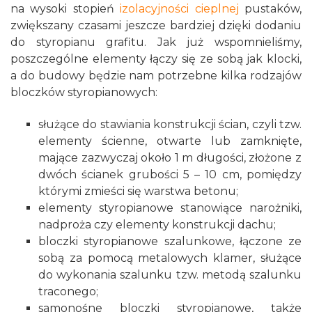
na wysoki stopień
izolacyjności cieplnej
pustaków,
zwiększany czasami jeszcze bardziej dzięki dodaniu
do styropianu grafitu. Jak już wspomnieliśmy,
poszczególne elementy łączy się ze sobą jak klocki,
a do budowy będzie nam potrzebne kilka rodzajów
bloczków styropianowych:
służące do stawiania konstrukcji ścian, czyli tzw.
elementy ścienne, otwarte lub zamknięte,
mające zazwyczaj około 1 m długości, złożone z
dwóch ścianek grubości 5 – 10 cm, pomiędzy
którymi zmieści się warstwa betonu;
elementy styropianowe stanowiące narożniki,
nadproża czy elementy konstrukcji dachu;
bloczki styropianowe szalunkowe, łączone ze
sobą za pomocą metalowych klamer, służące
do wykonania szalunku tzw. metodą szalunku
traconego;
samonośne bloczki styropianowe, także