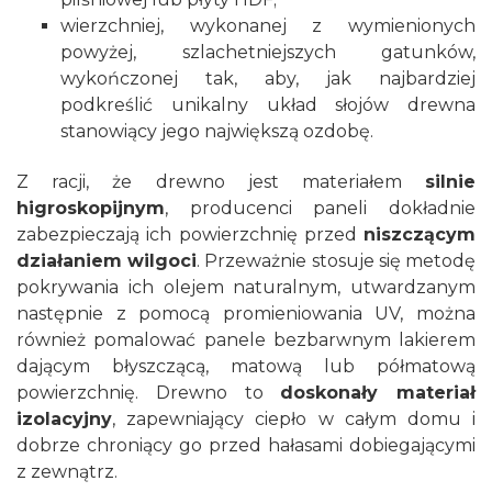
wierzchniej, wykonanej z wymienionych
powyżej, szlachetniejszych gatunków,
wykończonej tak, aby, jak najbardziej
podkreślić unikalny układ słojów drewna
stanowiący jego największą ozdobę.
Z racji, że drewno jest materiałem
silnie
higroskopijnym
, producenci paneli dokładnie
zabezpieczają ich powierzchnię przed
niszczącym
działaniem wilgoci
. Przeważnie stosuje się metodę
pokrywania ich olejem naturalnym, utwardzanym
następnie z pomocą promieniowania UV, można
również pomalować panele bezbarwnym lakierem
dającym błyszczącą, matową lub półmatową
powierzchnię. Drewno to
doskonały materiał
izolacyjny
, zapewniający ciepło w całym domu i
dobrze chroniący go przed hałasami dobiegającymi
z zewnątrz.