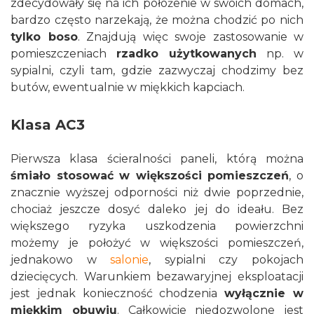
zdecydowały się na ich położenie w swoich domach,
bardzo często narzekają, że można chodzić po nich
tylko boso
. Znajdują więc swoje zastosowanie w
pomieszczeniach
rzadko użytkowanych
np. w
sypialni, czyli tam, gdzie zazwyczaj chodzimy bez
butów, ewentualnie w miękkich kapciach.
Klasa AC3
Pierwsza klasa ścieralności paneli, którą można
śmiało stosować w większości pomieszczeń
, o
znacznie wyższej odporności niż dwie poprzednie,
chociaż jeszcze dosyć daleko jej do ideału. Bez
większego ryzyka uszkodzenia powierzchni
możemy je położyć w większości pomieszczeń,
jednakowo w
salonie
, sypialni czy pokojach
dziecięcych. Warunkiem bezawaryjnej eksploatacji
jest jednak konieczność chodzenia
wyłącznie w
miękkim obuwiu
. Całkowicie niedozwolone jest