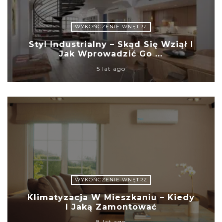
WYKOŃCZENIE WNĘTRZ
Styl Industrialny – Skąd Się Wziął I
Jak Wprowadzić Go ...
5 lat ago
WYKOŃCZENIE WNĘTRZ
Klimatyzacja W Mieszkaniu – Kiedy
I Jaką Zamontować
8 lat ago