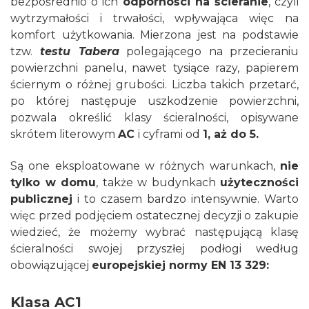
bezpośrednio o ich
odporności na ścieranie
, czyli
wytrzymałości i trwałości, wpływająca więc na
komfort użytkowania. Mierzona jest na podstawie
tzw.
testu Tabera
polegającego na przecieraniu
powierzchni panelu, nawet tysiące razy, papierem
ściernym o różnej grubości. Liczba takich przetarć,
po której następuje uszkodzenie powierzchni,
pozwala określić klasy ścieralności, opisywane
skrótem literowym
AC
i cyframi od
1, aż do 5.
Są one eksploatowane w różnych warunkach,
nie
tylko w domu
, także w budynkach
użyteczności
publicznej
i to czasem bardzo intensywnie. Warto
więc przed podjęciem ostatecznej decyzji o zakupie
wiedzieć, że możemy wybrać następującą klasę
ścieralności swojej przyszłej podłogi według
obowiązującej
europejskiej normy EN 13 329:
Klasa AC1