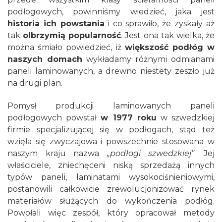
podłogowych, powinniśmy wiedzieć, jaka jest
historia ich powstania
i co sprawiło, że zyskały aż
tak
olbrzymią popularność
. Jest ona tak wielka, że
można śmiało powiedzieć, iż
większość podłóg w
naszych domach
wykładamy różnymi odmianami
paneli laminowanych, a drewno niestety zeszło już
na drugi plan.
Pomysł produkcji laminowanych paneli
podłogowych powstał
w 1977 roku
w szwedzkiej
firmie specjalizującej się w podłogach, stąd też
wzięła się zwyczajowa i powszechnie stosowana w
naszym kraju nazwa
„podłogi szwedzkiej”
. Jej
właściciele, zniechęceni niską sprzedażą innych
typów paneli, laminatami wysokociśnieniowymi,
postanowili całkowicie zrewolucjonizować rynek
materiałów służących do wykończenia podłóg.
Powołali więc zespół, który opracował metody