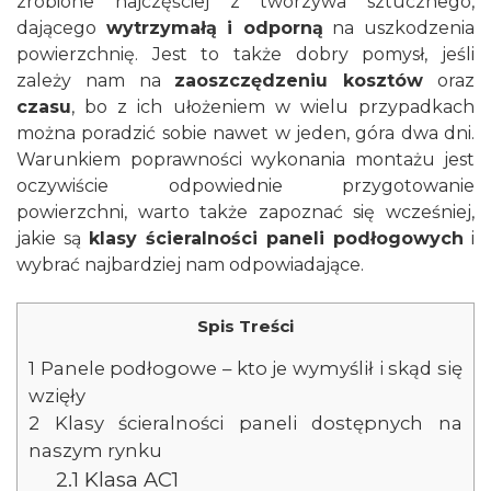
zrobione najczęściej z tworzywa sztucznego,
dającego
wytrzymałą i odporną
na uszkodzenia
powierzchnię. Jest to także dobry pomysł, jeśli
zależy nam na
zaoszczędzeniu kosztów
oraz
czasu
, bo z ich ułożeniem w wielu przypadkach
można poradzić sobie nawet w jeden, góra dwa dni.
Warunkiem poprawności wykonania montażu jest
oczywiście odpowiednie przygotowanie
powierzchni, warto także zapoznać się wcześniej,
jakie są
klasy ścieralności paneli podłogowych
i
wybrać najbardziej nam odpowiadające.
Spis Treści
1
Panele podłogowe – kto je wymyślił i skąd się
wzięły
2
Klasy ścieralności paneli dostępnych na
naszym rynku
2.1
Klasa AC1