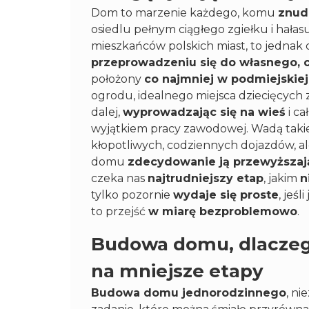
Dom to marzenie każdego, komu
znud
osiedlu pełnym ciągłego zgiełku i hałas
mieszkańców polskich miast, to jednak
przeprowadzeniu się do własnego, 
położony
co najmniej w podmiejskiej,
ogrodu, idealnego miejsca dziecięcych 
dalej,
wyprowadzając się na wieś
i ca
wyjątkiem pracy zawodowej. Wadą takie
kłopotliwych, codziennych dojazdów, a
domu
zdecydowanie ją przewyższaj
czeka nas
najtrudniejszy etap
, jakim
n
tylko pozornie
wydaje się proste
, jeś
to przejść
w miarę bezproblemowo
.
Budowa domu, dlaczego
na mniejsze etapy
Budowa domu jednorodzinnego
, ni