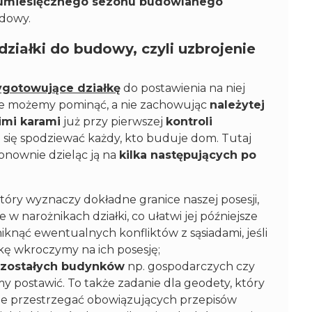
kumiesięcznego sezonu budowlanego
udowy.
ziałki do budowy, czyli uzbrojenie
ygotowujące działkę
do postawienia na niej
 nie możemy pominąć, a nie zachowując
należytej
mi karami
już przy pierwszej
kontroli
n się spodziewać każdy, kto buduje dom. Tutaj
ponownie dzieląc ją na
kilka następujących po
który wyznaczy dokładne granice naszej posesji,
e w narożnikach działki, co ułatwi jej późniejsze
knąć ewentualnych konfliktów z sąsiadami, jeśli
łkę wkroczymy na ich posesję;
ozostałych budynków
np. gospodarczych czy
y postawić. To także zadanie dla geodety, który
ie przestrzegać obowiązujących przepisów