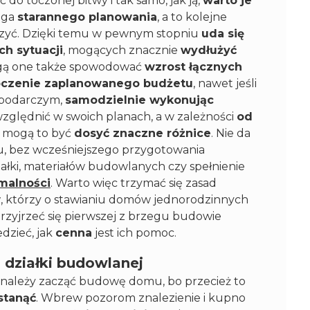
do toczonej bitwy i tak samo, jak ją,
warto je
aga
starannego planowania
, a to kolejne
erzyć. Dzięki temu w pewnym stopniu
uda się
h sytuacji
, mogących znacznie
wydłużyć
gą one także spowodować
wzrost łącznych
czenie zaplanowanego budżetu
, nawet jeśli
podarczym,
samodzielnie wykonując
zględnić w swoich planach, a w zależności
od
ć, mogą to być
dosyć znaczne różnice
. Nie da
, bez wcześniejszego przygotowania
łki, materiałów budowlanych czy spełnienie
malności
. Warto więc trzymać się zasad
w
, którzy o stawianiu domów jednorodzinnych
przyjrzeć się pierwszej z brzegu budowie
dzieć, jak
cenna
jest ich pomoc.
 działki budowlanej
j należy zacząć budowę domu, bo przecież to
stanąć
. Wbrew pozorom znalezienie i kupno