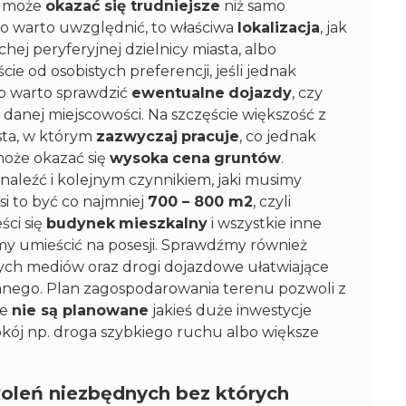
u może
okazać się trudniejsze
niż samo
o warto uwzględnić, to właściwa
lokalizacja
, jak
chej peryferyjnej dzielnicy miasta, albo
cie od osobistych preferencji, jeśli jednak
to warto sprawdzić
ewentualne
dojazdy
, czy
danej miejscowości. Na szczęście większość z
asta, w którym
zazwyczaj
pracuje
, co jednak
 może okazać się
wysoka
cena
gruntów
.
naleźć i kolejnym czynnikiem, jaki musimy
si to być co najmniej
700 – 800 m2
, czyli
ści się
budynek
mieszkalny
i wszystkie inne
emy umieścić na posesji. Sprawdźmy również
ch mediów oraz drogi dojazdowe ułatwiające
anego. Plan zagospodarowania terenu pozwoli z
ce
nie są planowane
jakieś duże inwestycje
okój np. droga szybkiego ruchu albo większe
woleń niezbędnych bez których