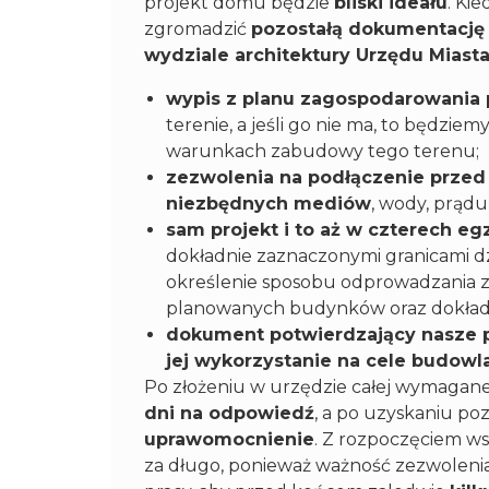
projekt domu będzie
bliski ideału
. Ki
zgromadzić
pozostałą dokumentację
wydziale architektury Urzędu Miast
wypis z planu zagospodarowania
terenie, a jeśli go nie ma, to będziem
warunkach zabudowy tego terenu;
zezwolenia na podłączenie prze
niezbędnych mediów
, wody, prądu
sam projekt i to aż w czterech e
dokładnie zaznaczonymi granicami dzi
określenie sposobu odprowadzania z ni
planowanych budynków oraz dokładn
dokument potwierdzający nasze pr
jej wykorzystanie na cele budowl
Po złożeniu w urzędzie całej wymagan
dni na odpowiedź
, a po uzyskaniu po
uprawomocnienie
. Z rozpoczęciem w
za długo, ponieważ ważność zezwoleni