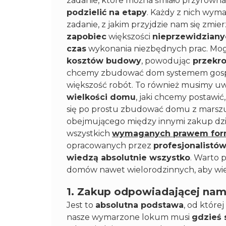
zadanie, które można śmiało przyrównać 
podzielić na etapy
. Każdy z nich wym
zadanie, z jakim przyjdzie nam się zmi
zapobiec
większości
nieprzewidzianyc
czas
wykonania niezbędnych prac. Mo
kosztów budowy
, powodując
przekro
chcemy zbudować dom systemem gos
większość robót. To również musimy uw
wielkości domu
, jaki chcemy postawi
się po prostu zbudować domu z marszu
obejmującego między innymi zakup dzia
wszystkich
wymaganych prawem for
opracowanych przez
profesjonalistó
wiedzą absolutnie wszystko
. Warto 
domów nawet wielorodzinnych, aby wie
1. Zakup odpowiadającej nam
Jest to
absolutna podstawa
, od które
nasze wymarzone lokum musi
gdzieś 