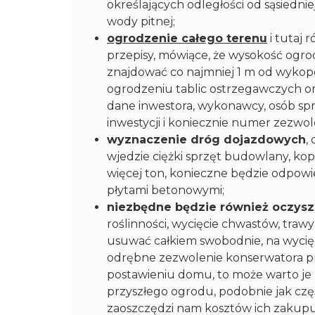
określających odległości od sąsiednie
wody pitnej;
ogrodzenie całego terenu
i tutaj 
przepisy, mówiące, że wysokość ogro
znajdować co najmniej 1 m od wykop
ogrodzeniu tablic ostrzegawczych or
dane inwestora, wykonawcy, osób sp
inwestycji i koniecznie numer zezwol
wyznaczenie dróg dojazdowych
,
wjedzie ciężki sprzęt budowlany, kopar
więcej ton, konieczne będzie odpowie
płytami betonowymi;
niezbędne będzie również oczysz
roślinności, wycięcie chwastów, traw
usuwać całkiem swobodnie, na wycię
odrębne zezwolenie konserwatora prz
postawieniu domu, to może warto je
przyszłego ogrodu, podobnie jak cz
zaoszczędzi nam kosztów ich zakupu