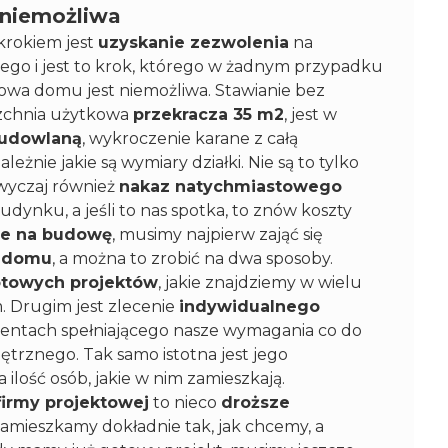
 niemożliwa
krokiem jest
uzyskanie zezwolenia
na
ego i jest to krok, którego w żadnym przypadku
owa domu jest niemożliwa. Stawianie bez
zchnia użytkowa
przekracza 35 m2
, jest w
udowlaną
, wykroczenie karane z całą
żnie jakie są wymiary działki. Nie są to tylko
zwyczaj również
nakaz natychmiastowego
dynku, a jeśli to nas spotka, to znów koszty
ie na budowę
, musimy najpierw zająć się
u domu
, a można to zrobić na dwa sposoby.
otowych projektów
, jakie znajdziemy w wielu
. Drugim jest zlecenie
indywidualnego
entach spełniającego nasze wymagania co do
nętrznego. Tak samo istotna jest jego
ilość osób, jakie w nim zamieszkają.
firmy projektowej
to nieco
droższe
zamieszkamy dokładnie tak, jak chcemy, a