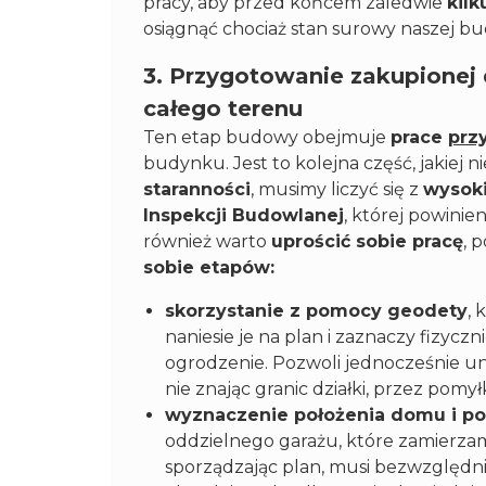
pracy, aby przed końcem zaledwie
kil
osiągnąć chociaż stan surowy naszej b
3. Przygotowanie zakupionej d
całego terenu
Ten etap budowy obejmuje
prace
prz
budynku. Jest to kolejna część, jakiej
staranności
, musimy liczyć się z
wysoki
Inspekcji Budowlanej
, której powinie
również warto
uprościć sobie pracę
, 
sobie etapów:
skorzystanie z pomocy geodety
, 
naniesie je na plan i zaznaczy fizyczni
ogrodzenie. Pozwoli jednocześnie uni
nie znając granic działki, przez pomy
wyznaczenie położenia domu i p
oddzielnego garażu, które zamierzam
sporządzając plan, musi bezwzględn