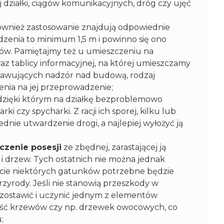
j działki, ciągów komunikacyjnych, dróg czy ujęć
również zastosowanie znajdują odpowiednie
dzenia to minimum 1,5 m i powinno się ono
ów. Pamiętajmy też u umieszczeniu na
az tablicy informacyjnej, na której umieszczamy
rawujących nadzór nad budową, rodzaj
enia na jej przeprowadzenie;
 dzięki którym na działkę bezproblemowo
ki czy spycharki. Z racji ich sporej, kilku lub
dnie utwardzenie drogi, a najlepiej wyłożyć ją
czenie posesji
ze zbędnej, zarastającej ją
y i drzew. Tych ostatnich nie można jednak
cie niektórych gatunków potrzebne będzie
yrody. Jeśli nie stanowią przeszkody w
 zostawić i uczynić jednym z elementów
ęść krzewów czy np. drzewek owocowych, co
;