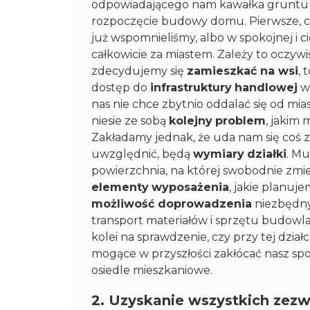
odpowiadającego nam kawałka grunt
rozpoczęcie budowy domu. Pierwsze, c
już wspomnieliśmy, albo w spokojnej i ci
całkowicie za miastem. Zależy to oczywiś
zdecydujemy się
zamieszkać na wsi
, 
dostęp do
infrastruktury
handlowej
w 
nas nie chce zbytnio oddalać się od mi
niesie ze sobą
kolejny
problem
, jakim
Zakładamy jednak, że uda nam się coś z
uwzględnić, będą
wymiary
działki
. Mu
powierzchnia, na której swobodnie zmie
elementy
wyposażenia
, jakie planuj
możliwość doprowadzenia
niezbędny
transport materiałów i sprzętu budowl
kolei na sprawdzenie, czy przy tej dział
mogące w przyszłości zakłócać nasz sp
osiedle mieszkaniowe.
2. Uzyskanie wszystkich zez