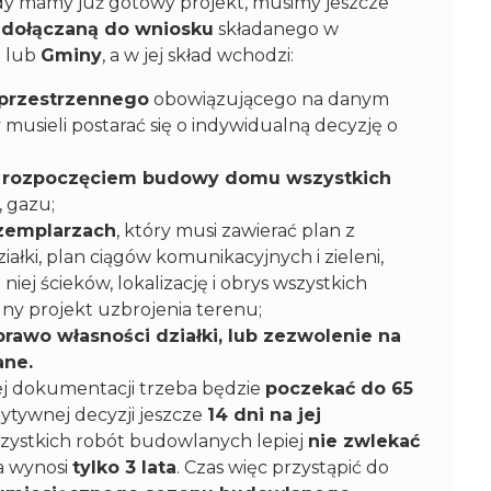
edy mamy już gotowy projekt, musimy jeszcze
 dołączaną do wniosku
składanego w
a
lub
Gminy
, a w jej skład wchodzi:
 przestrzennego
obowiązującego na danym
y musieli postarać się o indywidualną decyzję o
d rozpoczęciem budowy domu wszystkich
, gazu;
gzemplarzach
, który musi zawierać plan z
ałki, plan ciągów komunikacyjnych i zieleni,
ej ścieków, lokalizację i obrys wszystkich
y projekt uzbrojenia terenu;
awo własności działki, lub zezwolenie na
ane.
ej dokumentacji trzeba będzie
poczekać do 65
zytywnej decyzji jeszcze
14 dni na jej
szystkich robót budowlanych lepiej
nie zwlekać
a wynosi
tylko 3 lata
. Czas więc przystąpić do