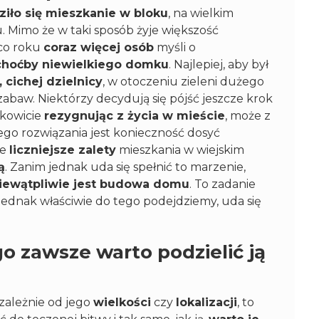
ziło się mieszkanie w bloku
, na wielkim
u. Mimo że w taki sposób żyje większość
 co roku
coraz więcej osób
myśli o
choćby niewielkiego domku
. Najlepiej, aby był
 cichej dzielnicy
, w otoczeniu zieleni dużego
zabaw. Niektórzy decydują się pójść jeszcze krok
łkowicie
rezygnując z życia w mieście
, może z
go rozwiązania jest konieczność dosyć
le
liczniejsze zalety
mieszkania w wiejskim
ą
. Zanim jednak uda się spełnić to marzenie,
iewątpliwie jest budowa domu
. To zadanie
li jednak właściwie do tego podejdziemy, uda się
 zawsze warto podzielić ją
ezależnie od jego
wielkości
czy
lokalizacji
, to