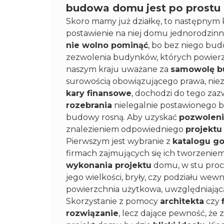
budowa domu jest po prostu
Skoro mamy już działkę, to następnym 
postawienie na niej domu jednorodzinn
nie wolno pominąć
, bo bez niego bud
zezwolenia budynków, których powier
naszym kraju uważane za
samowolę b
surowością obowiązującego prawa, niezale
kary finansowe
, dochodzi do tego za
rozebrania
nielegalnie postawionego bu
budowy rosną. Aby uzyskać
pozwolen
znalezieniem odpowiedniego
projekt
Pierwszym jest wybranie z
katalogu g
firmach zajmujących się ich tworzeniem
wykonania projektu
domu, w stu proc
jego wielkości, bryły, czy podziału wew
powierzchnia użytkowa, uwzględniająca 
Skorzystanie z pomocy
architekta
czy
rozwiązanie
, lecz dające pewność, że 