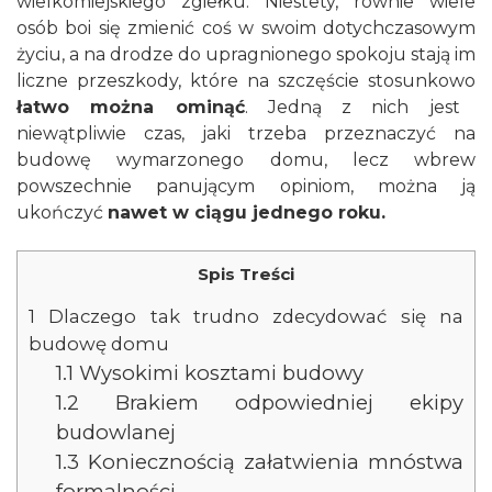
wielkomiejskiego zgiełku. Niestety, równie wiele
osób boi się zmienić coś w swoim dotychczasowym
życiu, a na drodze do upragnionego spokoju stają im
liczne przeszkody, które na szczęście stosunkowo
łatwo można ominąć
. Jedną z nich jest
niewątpliwie czas, jaki trzeba przeznaczyć na
budowę wymarzonego domu, lecz wbrew
powszechnie panującym opiniom, można ją
ukończyć
nawet w ciągu jednego roku.
Spis Treści
1
Dlaczego tak trudno zdecydować się na
budowę domu
1.1
Wysokimi kosztami budowy
1.2
Brakiem odpowiedniej ekipy
budowlanej
1.3
Koniecznością załatwienia mnóstwa
formalności