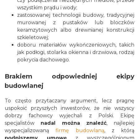
czy podłączenia niezbędnych mediów, przede
wszystkim prądu i wody;
zastosowanej technologii budowy, tradycyjnej
murowanej z pustaków lub bloczków
keramzytowych albo
drewnianej konstrukcji
szkieletowej
;
doboru materiałów wykończeniowych, takich
jak podłogi,
stolarka okienna
i drzwiowa, rodzaj
pokrycia dachowego
.
Brakiem odpowiedniej ekipy
budowlanej
To często przytaczany argument, lecz pragnę
uspokoić przyszłych inwestorów, że nie wszyscy
dobrzy fachowcy wyjechali z Polski. Ekipę
specjalistów
nadal można znaleźć
, najlepiej
wyspecjalizowaną
firmę budowlaną
, z którą
podpiszemy umowę
z wyszczególnionym