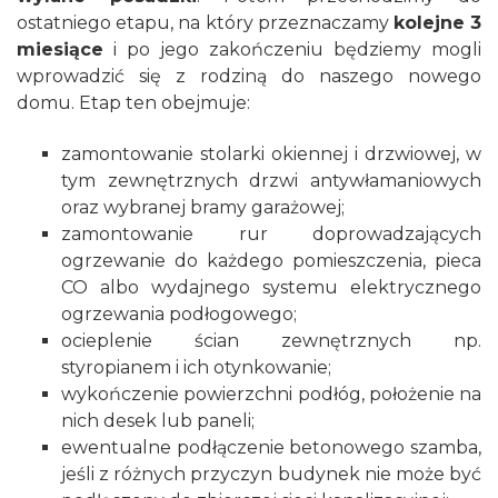
ostatniego etapu, na który przeznaczamy
kolejne 3
miesiące
i po jego zakończeniu będziemy mogli
wprowadzić się z rodziną do naszego nowego
domu. Etap ten obejmuje:
zamontowanie stolarki okiennej i drzwiowej, w
tym zewnętrznych drzwi antywłamaniowych
oraz wybranej
bramy garażowej
;
zamontowanie rur doprowadzających
ogrzewanie
do każdego pomieszczenia, pieca
CO albo wydajnego systemu elektrycznego
ogrzewania podłogowego;
ocieplenie ścian zewnętrznych
np.
styropianem i ich otynkowanie;
wykończenie powierzchni podłóg, położenie na
nich desek lub
paneli
;
ewentualne podłączenie
betonowego szamba
,
jeśli z różnych przyczyn budynek nie może być