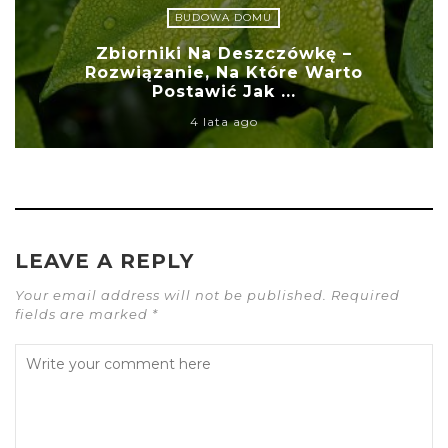
BUDOWA DOMU
Zbiorniki Na Deszczówkę –
Rozwiązanie, Na Które Warto
Postawić Jak ...
4 lata ago
LEAVE A REPLY
Your email address will not be published. Required
fields are marked *