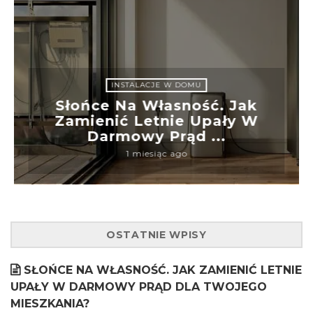
INSTALACJE W DOMU
Słońce Na Własność. Jak
Zamienić Letnie Upały W
Darmowy Prąd ...
1 miesiąc ago
OSTATNIE WPISY
SŁOŃCE NA WŁASNOŚĆ. JAK ZAMIENIĆ LETNIE
UPAŁY W DARMOWY PRĄD DLA TWOJEGO
MIESZKANIA?