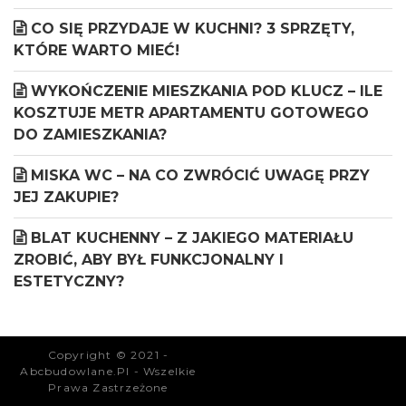
CO SIĘ PRZYDAJE W KUCHNI? 3 SPRZĘTY,
KTÓRE WARTO MIEĆ!
WYKOŃCZENIE MIESZKANIA POD KLUCZ – ILE
KOSZTUJE METR APARTAMENTU GOTOWEGO
DO ZAMIESZKANIA?
MISKA WC – NA CO ZWRÓCIĆ UWAGĘ PRZY
JEJ ZAKUPIE?
BLAT KUCHENNY – Z JAKIEGO MATERIAŁU
ZROBIĆ, ABY BYŁ FUNKCJONALNY I
ESTETYCZNY?
Copyright © 2021 -
Abcbudowlane.pl - Wszelkie
Prawa Zastrzeżone