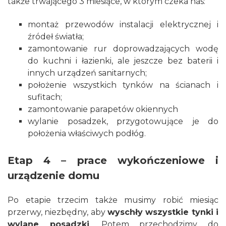
także trwającego 3 miesiące, w którym czeka nas:
montaż przewodów
instalacji elektrycznej
i
źródeł światła;
zamontowanie rur doprowadzających wodę
do kuchni i łazienki, ale jeszcze bez baterii i
innych urządzeń sanitarnych;
położenie wszystkich tynków na ścianach i
sufitach;
zamontowanie parapetów okiennych
wylanie posadzek, przygotowujące je do
położenia właściwych
podłóg
.
Etap 4 – prace wykończeniowe i
urządzenie domu
Po etapie trzecim także musimy robić miesiąc
przerwy, niezbędny, aby
wyschły wszystkie tynki i
wylane posadzki
. Potem przechodzimy do